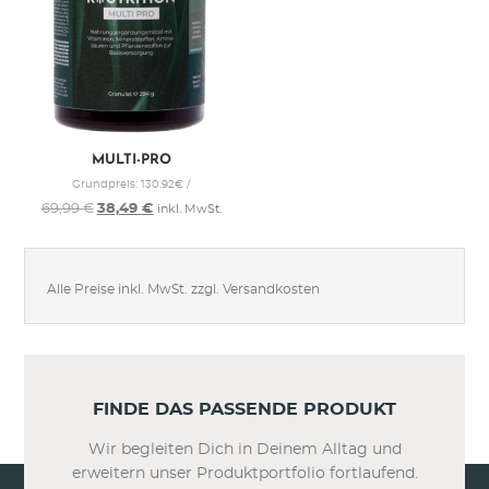
MULTI-PRO
Grundpreis: 130.92€ /
Ursprünglicher
Aktueller
69,99
€
38,49
€
inkl. MwSt.
Preis
Preis
war:
ist:
69,99 €
38,49 €.
Alle Preise inkl. MwSt. zzgl. Versandkosten
FINDE DAS PASSENDE PRODUKT
Wir begleiten Dich in Deinem Alltag und
erweitern unser Produktportfolio fortlaufend.